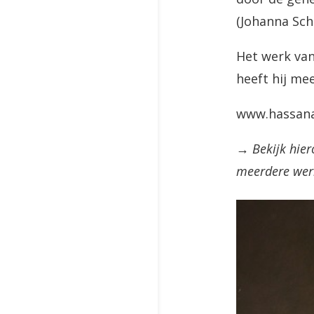
(Johanna Sc
Het werk van
heeft hij me
www.hassan
→ Bekijk hier
meerdere werk