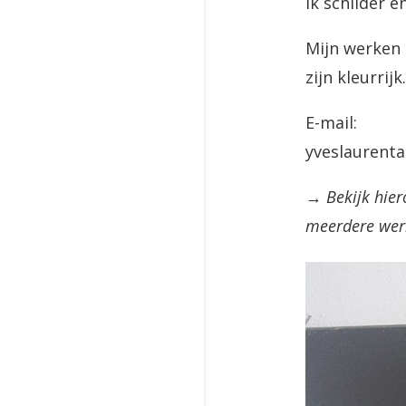
Ik schilder 
Mijn werken z
zijn kleurrij
E-mail:
yveslaurent
→ Bekijk hier
meerdere werk