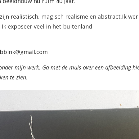
en beeldhouw nu ruim 40 jaar.
ijn realistisch, magisch realisme en abstract.Ik wer
k. Ik exposeer veel in het buitenland
abbink@gmail.com
onder mijn werk. Ga met de muis over een afbeelding hier
en te zien.