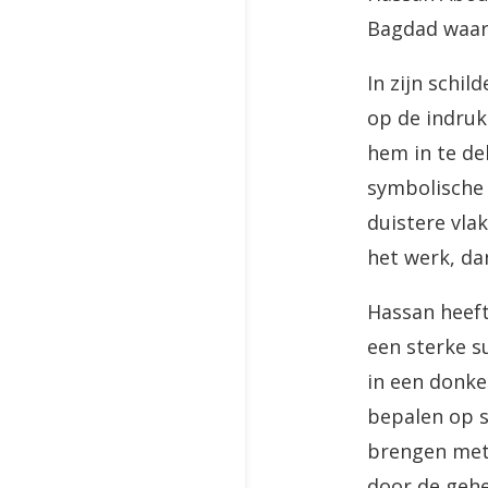
Bagdad waar h
In zijn schil
op de indruk
hem in te de
symbolische 
duistere vla
het werk, da
Hassan heeft
een sterke s
in een donke
bepalen op s
brengen met 
door de gehe