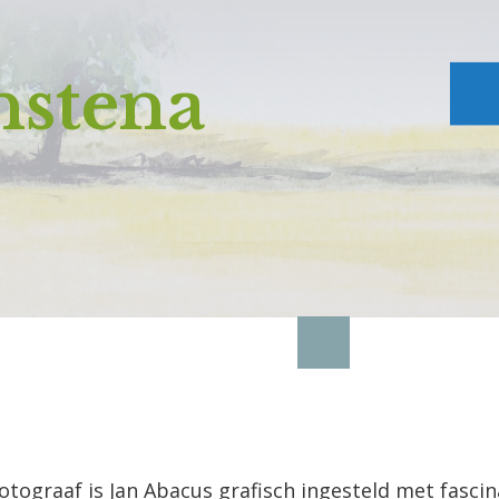
stena
tograaf is Jan Abacus grafisch ingesteld met fascina