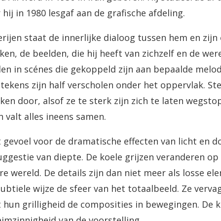
ij in 1980 lesgaf aan de grafische afdeling.
derijen staat de innerlijke dialoog tussen hem en zijn
ken, de beelden, die hij heeft van zichzelf en de we
len in scénes die gekoppeld zijn aan bepaalde melod
tekens zijn half verscholen onder het oppervlak. S
kken door, alsof ze te sterk zijn zich te laten wegs
n valt alles ineens samen.
 gevoel voor de dramatische effecten van licht en d
uggestie van diepte. De koele grijzen veranderen op
re wereld. De details zijn dan niet meer als losse 
ubtiele wijze de sfeer van het totaalbeeld. Ze verv
hun grilligheid de composities in bewegingen. De k
imzinnigheid van de voorstelling.