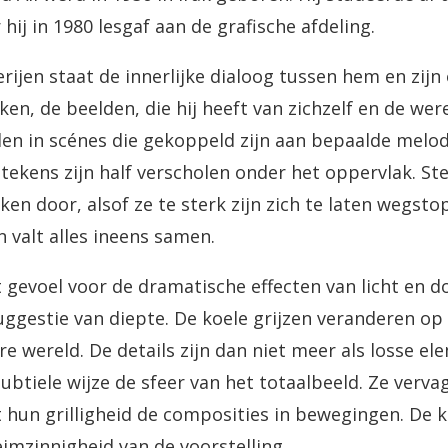
ij in 1980 lesgaf aan de grafische afdeling.
derijen staat de innerlijke dialoog tussen hem en zijn
ken, de beelden, die hij heeft van zichzelf en de we
len in scénes die gekoppeld zijn aan bepaalde melod
tekens zijn half verscholen onder het oppervlak. S
kken door, alsof ze te sterk zijn zich te laten wegs
n valt alles ineens samen.
 gevoel voor de dramatische effecten van licht en d
uggestie van diepte. De koele grijzen veranderen op
re wereld. De details zijn dan niet meer als losse 
ubtiele wijze de sfeer van het totaalbeeld. Ze verv
hun grilligheid de composities in bewegingen. De k
imzinnigheid van de voorstelling.