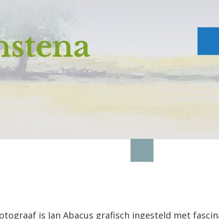
stena
tograaf is Jan Abacus grafisch ingesteld met fascina