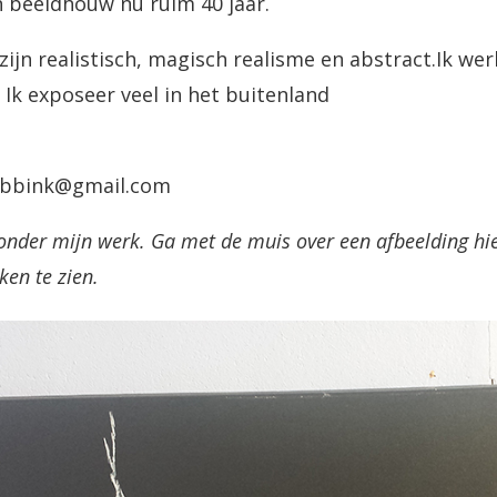
en beeldhouw nu ruim 40 jaar.
ijn realistisch, magisch realisme en abstract.Ik wer
k. Ik exposeer veel in het buitenland
abbink@gmail.com
onder mijn werk. Ga met de muis over een afbeelding hier
en te zien.