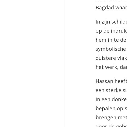
Bagdad waar h
In zijn schil
op de indruk
hem in te de
symbolische 
duistere vla
het werk, da
Hassan heeft
een sterke s
in een donke
bepalen op s
brengen met 
door de gehe