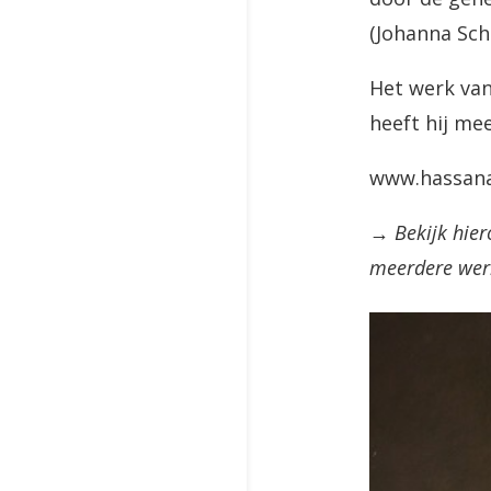
(Johanna Sc
Het werk van
heeft hij me
www.hassan
→ Bekijk hier
meerdere werk