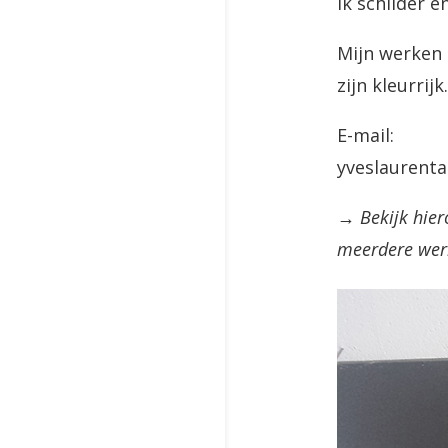
Ik schilder 
Mijn werken z
zijn kleurrij
E-mail:
yveslaurent
→ Bekijk hier
meerdere werk